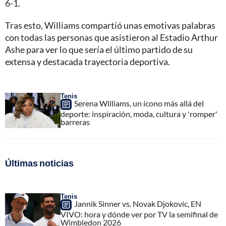
6-1.
Tras esto, Williams compartió unas emotivas palabras
con todas las personas que asistieron al Estadio Arthur
Ashe para ver lo que sería el último partido de su
extensa y destacada trayectoria deportiva.
Tenis
Serena Williams, un ícono más allá del
deporte: inspiración, moda, cultura y 'romper'
barreras
Últimas noticias
Tenis
Jannik Sinner vs. Novak Djokovic, EN
VIVO: hora y dónde ver por TV la semifinal de
Wimbledon 2026