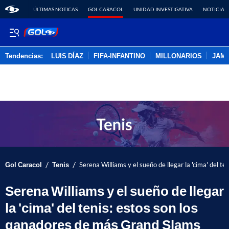
ÚLTIMAS NOTICAS
GOL CARACOL
UNIDAD INVESTIGATIVA
NOTICIAS
Tendencias:
LUIS DÍAZ
FIFA-INFANTINO
MILLONARIOS
JAM
PUBLICIDAD
/
/
Gol Caracol
Tenis
Serena Williams y el sueño de llegar la 'cima' del 
Serena Williams y el sueño de llegar
la 'cima' del tenis: estos son los
ganadores de más Grand Slams