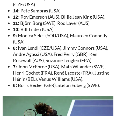
(CZE/USA).
14:
Pete Sampras (USA).
12:
Roy Emerson (AUS), Billie Jean King (USA).
11:
Björn Borg (SWE), Rod Laver (AUS).
10:
Bill Tilden (USA).
9:
Monica Seles (YOU/USA), Maureen Connolly
(USA).
8:
Ivan Lendl (CZE/USA), Jimmy Connors (USA),
Andre Agassi (USA), Fred Perry (GBR), Ken
Rosewall (AUS), Suzanne Lenglen (FRA).
7:
John McEnroe (USA), Mats Wilander (SWE),
Henri Cochet (FRA), René Lacoste (FRA), Justine
Hénin (BEL), Venus Williams (USA).
6:
Boris Becker (GER), Stefan Edberg (SWE).