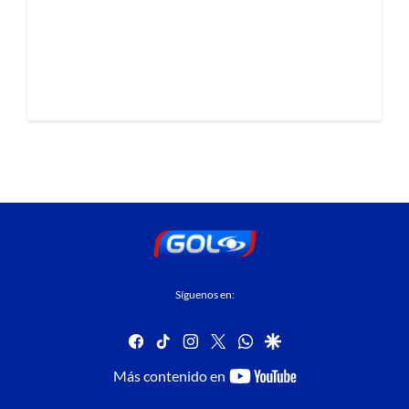
Síguenos en:
facebook
tiktok
instagram
twitter
whatsapp
google
youtube-
Más contenido en
footer