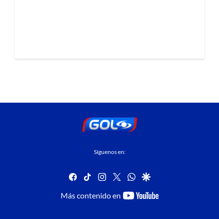
Síguenos en:
facebook
tiktok
instagram
twitter
whatsapp
google
youtube-
Más contenido en
footer