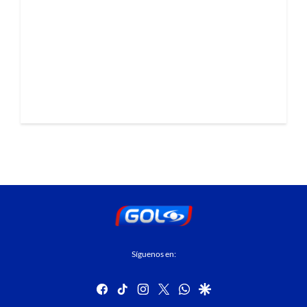
Síguenos en:
facebook
tiktok
instagram
twitter
whatsapp
google