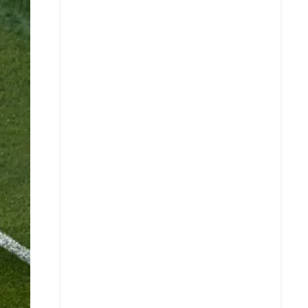
X
Whatsapp