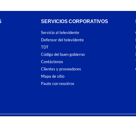
S
SERVICIOS CORPORATIVOS
Servicio al televidente
Defensor del televidente
TDT
Código del buen gobierno
Contáctenos
Clientes y proveedores
Mapa de sitio
Paute con nosotros
ones
y
Políticas de Tratamiento de la Información
de
CARACOL TELEVISIÓN S.A.
To
sí como su traducción a cualquier idioma sin autorización escrita de su titular. Repro
. All rights reserved 2025.