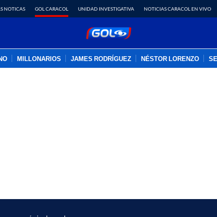
S NOTICAS
GOL CARACOL
UNIDAD INVESTIGATIVA
NOTICIAS CARACOL EN VIVO
INO
MILLONARIOS
JAMES RODRÍGUEZ
NÉSTOR LORENZO
SE
PUBLICIDAD