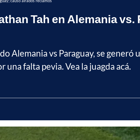
aguay; causó airados reclamos
nathan Tah en Alemania vs.
tido Alemania vs Paraguay, se generó u
 una falta pevia. Vea la juagda acá.