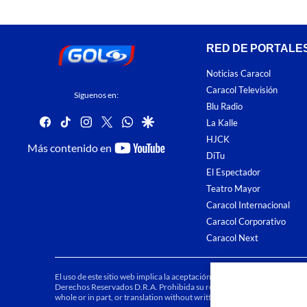
RED DE PORTALE
Noticias Caracol
Caracol Televisión
Síguenos en:
Blu Radio
facebook
tiktok
instagram
twitter
whatsapp
google
La Kalle
HJCK
youtube-
Más contenido en
DiTu
footer
El Espectador
Teatro Mayor
Caracol Internacional
Caracol Corporativo
Caracol Next
El uso de este sitio web implica la aceptación de los
Términos y condici
Derechos Reservados D.R.A. Prohibida su reproducción total o parcial, a
whole or in part, or translation without written permission is prohibited