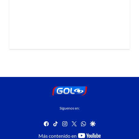
Síguenos en:
facebook
tiktok
instagram
twitter
whatsapp
google
youtube-
Más contenido en