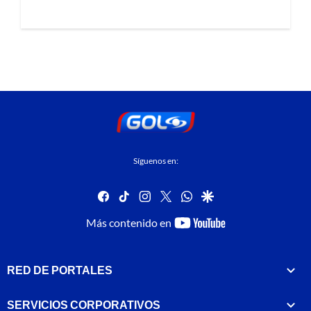
Síguenos en:
facebook
tiktok
instagram
twitter
whatsapp
google
youtube-
Más contenido en
footer
RED DE PORTALES
SERVICIOS CORPORATIVOS