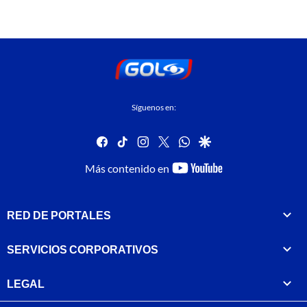
Síguenos en:
facebook
tiktok
instagram
twitter
whatsapp
google
youtube-
Más contenido en
footer
RED DE PORTALES
SERVICIOS CORPORATIVOS
LEGAL