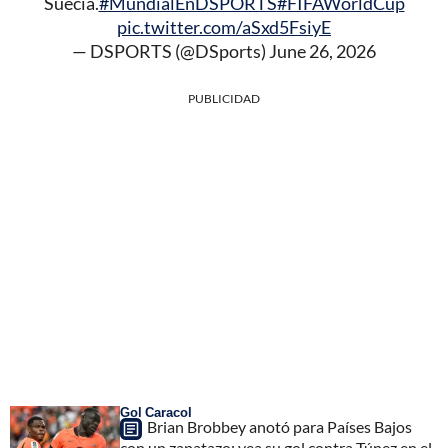
Suecia.
#MundialEnDSPORTS
#FIFAWorldCup
pic.twitter.com/aSxd5FsiyE
— DSPORTS (@DSports)
June 26, 2026
PUBLICIDAD
Gol Caracol
Brian Brobbey anotó para Países Bajos
con un zapatazo; vea su gol contra Túnez en el