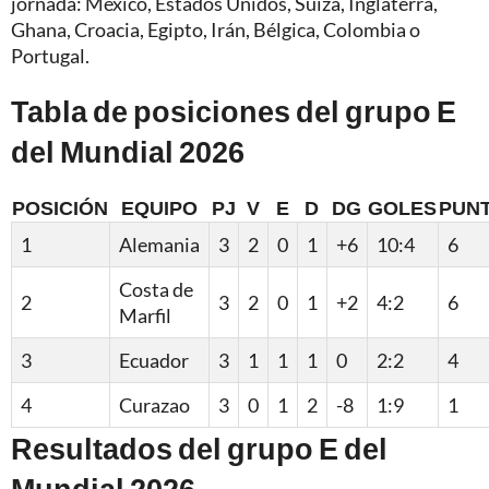
jornada: México, Estados Unidos, Suiza, Inglaterra,
Ghana, Croacia, Egipto, Irán, Bélgica, Colombia o
Portugal.
Tabla de posiciones del grupo E
del Mundial 2026
POSICIÓN
EQUIPO
PJ
V
E
D
DG
GOLES
PUN
1
Alemania
3
2
0
1
+6
10:4
6
Costa de
2
3
2
0
1
+2
4:2
6
Marfil
3
Ecuador
3
1
1
1
0
2:2
4
4
Curazao
3
0
1
2
-8
1:9
1
Resultados del grupo E del
Mundial 2026