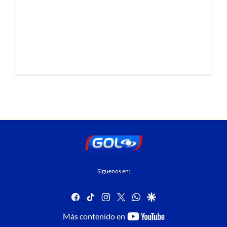
Síguenos en:
facebook
tiktok
instagram
twitter
whatsapp
google
youtube-
Más contenido en
footer