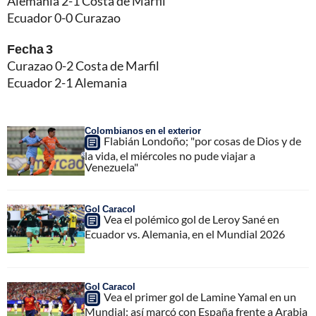
Alemania 2-1 Costa de Marfil
Ecuador 0-0 Curazao
Fecha 3
Curazao 0-2 Costa de Marfil
Ecuador 2-1 Alemania
Colombianos en el exterior
Flabián Londoño; "por cosas de Dios y de
la vida, el miércoles no pude viajar a
Venezuela"
Gol Caracol
Vea el polémico gol de Leroy Sané en
Ecuador vs. Alemania, en el Mundial 2026
Gol Caracol
Vea el primer gol de Lamine Yamal en un
Mundial: así marcó con España frente a Arabia