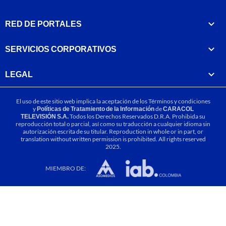
RED DE PORTALES
SERVICIOS CORPORATIVOS
LEGAL
El uso de este sitio web implica la aceptación de los
Términos y condiciones
y
Políticas de Tratamiento de la Información
de
CARACOL
TELEVISIÓN S.A.
Todos los Derechos Reservados D.R.A. Prohibida su
reproducción total o parcial, así como su traducción a cualquier idioma sin
autorización escrita de su titular. Reproduction in whole or in part, or
translation without written permission is prohibited. All rights reserved
2025.
MIEMBRO DE: