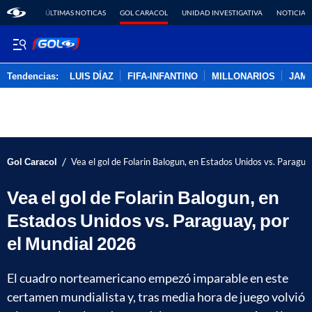
ÚLTIMAS NOTICAS
GOL CARACOL
UNIDAD INVESTIGATIVA
NOTICIAS
Tendencias:
LUIS DÍAZ
FIFA-INFANTINO
MILLONARIOS
JAM
PUBLICIDAD
/
Gol Caracol
Vea el gol de Folarin Balogun, en Estados Unidos vs. Paragua
Vea el gol de Folarin Balogun, en
Estados Unidos vs. Paraguay, por
el Mundial 2026
El cuadro norteamericano empezó imparable en este
certamen mundialista y, tras media hora de juego volvió