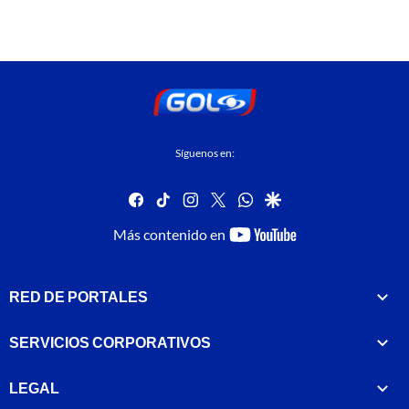
Síguenos en:
facebook
tiktok
instagram
twitter
whatsapp
google
youtube-
Más contenido en
footer
RED DE PORTALES
SERVICIOS CORPORATIVOS
LEGAL