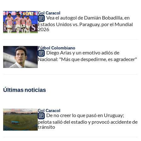
Gol Caracol
Vea el autogol de Damián Bobadilla, en
Estados Unidos vs. Paraguay, por el Mundial
2026
Fútbol Colombiano
Diego Arias y un emotivo adiós de
Nacional: "Más que despedirme, es agradecer"
Últimas noticias
Gol Caracol
De no creer lo que pasó en Uruguay;
pelota salió del estadio y provocó accidente de
tránsito