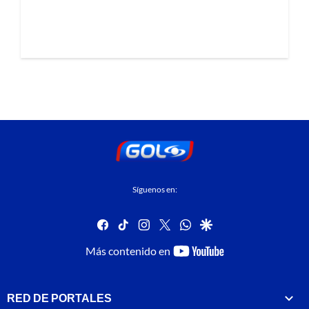
Síguenos en:
facebook
tiktok
instagram
twitter
whatsapp
google
youtube-
Más contenido en
footer
RED DE PORTALES