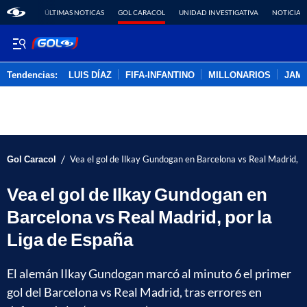
ÚLTIMAS NOTICAS
GOL CARACOL
UNIDAD INVESTIGATIVA
NOTICIAS
Tendencias:
LUIS DÍAZ
FIFA-INFANTINO
MILLONARIOS
JAM
PUBLICIDAD
/
Gol Caracol
Vea el gol de Ilkay Gundogan en Barcelona vs Real Madrid, p
Vea el gol de Ilkay Gundogan en
Barcelona vs Real Madrid, por la
Liga de España
El alemán Ilkay Gundogan marcó al minuto 6 el primer
gol del Barcelona vs Real Madrid, tras errores en