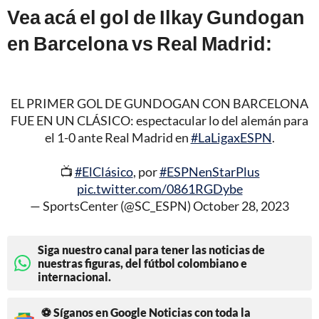
Vea acá el gol de Ilkay Gundogan
en Barcelona vs Real Madrid:
EL PRIMER GOL DE GUNDOGAN CON BARCELONA
FUE EN UN CLÁSICO: espectacular lo del alemán para
el 1-0 ante Real Madrid en
#LaLigaxESPN
.
📺
#ElClásico
, por
#ESPNenStarPlus
pic.twitter.com/0861RGDybe
— SportsCenter (@SC_ESPN)
October 28, 2023
Siga nuestro canal para tener las noticias de
nuestras figuras, del fútbol colombiano e
internacional.
⚽ Síganos en Google Noticias con toda la