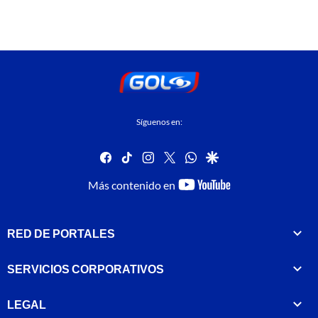
Síguenos en:
facebook
tiktok
instagram
twitter
whatsapp
google
youtube-
Más contenido en
footer
RED DE PORTALES
SERVICIOS CORPORATIVOS
LEGAL