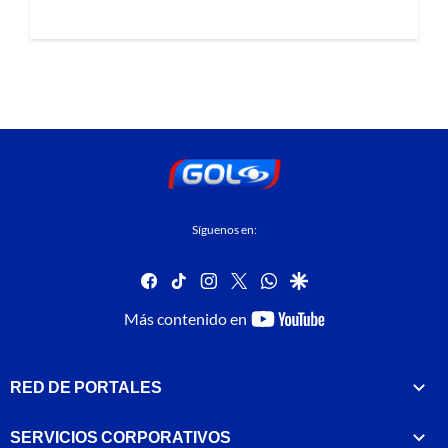
Síguenos en:
facebook
tiktok
instagram
twitter
whatsapp
google
youtube-
Más contenido en
footer
RED DE PORTALES
SERVICIOS CORPORATIVOS