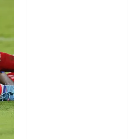
X
Whatsapp