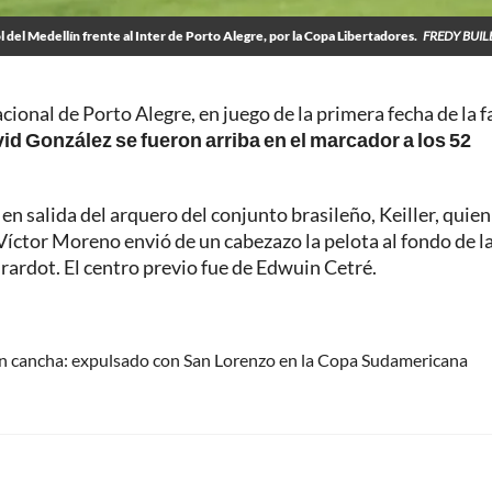
 del Medellín frente al Inter de Porto Alegre, por la Copa Libertadores.
FREDY BUIL
ional de Porto Alegre, en juego de la primera fecha de la f
id González se fueron arriba en el marcador a los 52
en salida del arquero del conjunto brasileño, Keiller, quien
 Víctor Moreno envió de un cabezazo la pelota al fondo de l
irardot. El centro previo fue de Edwuin Cetré.
en cancha: expulsado con San Lorenzo en la Copa Sudamericana