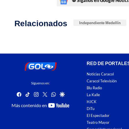
⚽ Síganos en Google Notici
Relacionados
Independiente Medellín
RED DE PORTALE
Noticias Caracol
Caracol Televisión
Síguenos en:
Blu Radio
facebook
tiktok
instagram
twitter
whatsapp
google
La Kalle
HJCK
youtube-
Más contenido en
DiTu
footer
El Espectador
Teatro Mayor