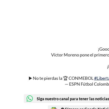
¡Gooo
Víctor Moreno pone el primero p
¡
▶️ No te pierdas la 🏆 CONMEBOL
#Libert
— ESPN Fútbol Colomb
Siga nuestro canal para tener las noticias