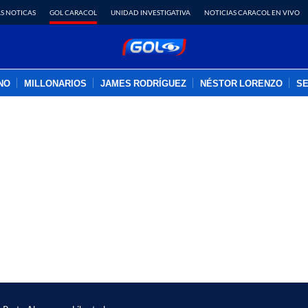
S NOTICAS
GOL CARACOL
UNIDAD INVESTIGATIVA
NOTICIAS CARACOL EN VIVO
INO
MILLONARIOS
JAMES RODRÍGUEZ
NÉSTOR LORENZO
SE
PUBLICIDAD