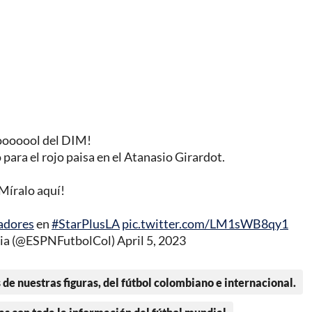
oooool del DIM!
ara el rojo paisa en el Atanasio Girardot.
Míralo aquí!
adores
en
#StarPlusLA
pic.twitter.com/LM1sWB8qy1
ia (@ESPNFutbolCol)
April 5, 2023
 de nuestras figuras, del fútbol colombiano e internacional.