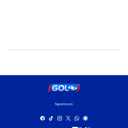
Síguenos en:
facebook
tiktok
instagram
twitter
whatsapp
google