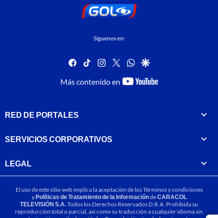
Síguenos en:
facebook
tiktok
instagram
twitter
whatsapp
google
youtube-
Más contenido en
footer
RED DE PORTALES
SERVICIOS CORPORATIVOS
LEGAL
El uso de este sitio web implica la aceptación de los
Términos y condiciones
y
Políticas de Tratamiento de la Información
de
CARACOL
TELEVISIÓN S.A.
Todos los Derechos Reservados D.R.A. Prohibida su
reproducción total o parcial, así como su traducción a cualquier idioma sin