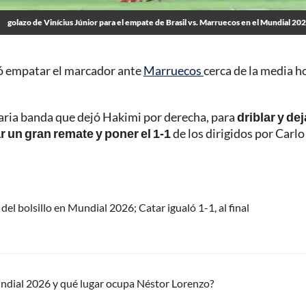
golazo de Vinícius Júnior para el empate de Brasil vs. Marruecos en el Mundial 20
ó empatar el marcador ante
Marruecos
cerca de la media h
aria banda que dejó Hakimi por derecha, para
driblar y dej
r un gran remate y poner el 1-1
de los dirigidos por Carlo
 del bolsillo en Mundial 2026; Catar igualó 1-1, al final
undial 2026 y qué lugar ocupa Néstor Lorenzo?