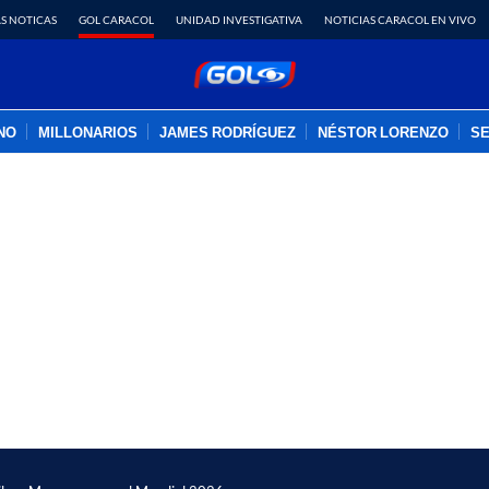
S NOTICAS
GOL CARACOL
UNIDAD INVESTIGATIVA
NOTICIAS CARACOL EN VIVO
INO
MILLONARIOS
JAMES RODRÍGUEZ
NÉSTOR LORENZO
SE
PUBLICIDAD