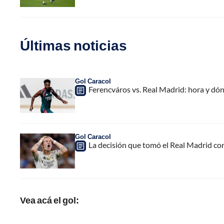
Últimas noticias
Gol Caracol
Ferencváros vs. Real Madrid: hora y dó
Gol Caracol
La decisión que tomó el Real Madrid co
Vea acá el gol: