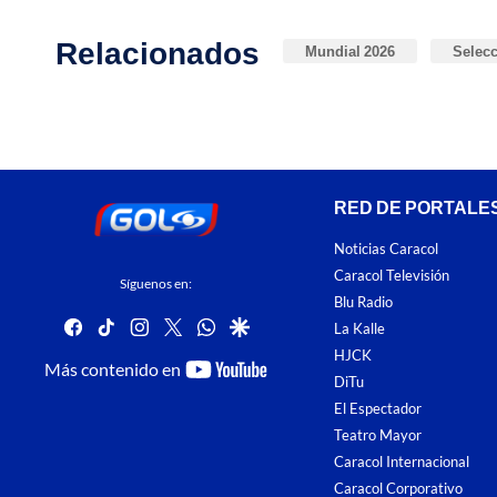
Relacionados
Mundial 2026
Selecc
RED DE PORTALE
Noticias Caracol
Caracol Televisión
Síguenos en:
Blu Radio
facebook
tiktok
instagram
twitter
whatsapp
google
La Kalle
HJCK
youtube-
Más contenido en
DiTu
footer
El Espectador
Teatro Mayor
Caracol Internacional
Caracol Corporativo