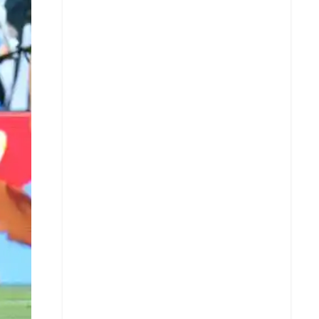
X
Whatsapp