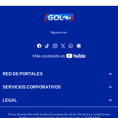
Síguenos en:
facebook
tiktok
instagram
twitter
whatsapp
google
youtube-
Más contenido en
footer
RED DE PORTALES
SERVICIOS CORPORATIVOS
LEGAL
El uso de este sitio web implica la aceptación de los
Términos y condiciones