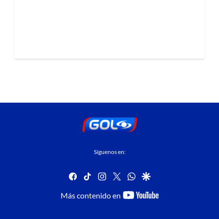
Síguenos en:
facebook
tiktok
instagram
twitter
whatsapp
google
youtube-
Más contenido en
footer