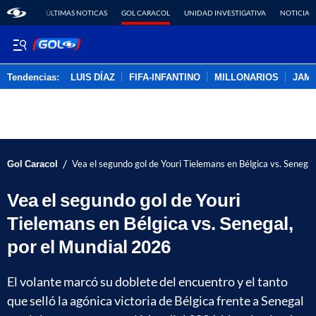
ÚLTIMAS NOTICAS
GOL CARACOL
UNIDAD INVESTIGATIVA
NOTICIAS
Tendencias:
LUIS DÍAZ
FIFA-INFANTINO
MILLONARIOS
JAM
PUBLICIDAD
/
Gol Caracol
Vea el segundo gol de Youri Tielemans en Bélgica vs. Senegal
Vea el segundo gol de Youri
Tielemans en Bélgica vs. Senegal,
por el Mundial 2026
El volante marcó su doblete del encuentro y el tanto
que selló la agónica victoria de Bélgica frente a Senegal