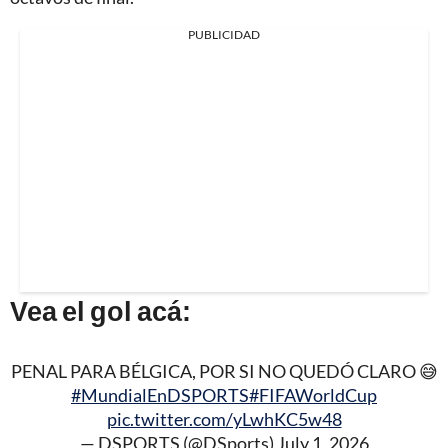
PUBLICIDAD
Vea el gol acá:
PENAL PARA BÉLGICA, POR SI NO QUEDÓ CLARO 😅
#MundialEnDSPORTS
#FIFAWorldCup
pic.twitter.com/yLwhKC5w48
— DSPORTS (@DSports)
July 1, 2026