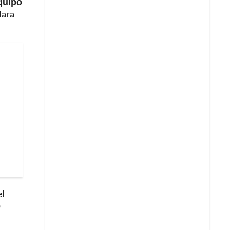
equipo
lara
el
0