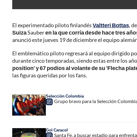
El experimentado piloto finlandés
Valtteri Bottas
, d
Suiza
Sauber
en la que corría desde hace tres año
anunció este jueves 19 de diciembre el equipo alemán
El emblemático piloto regresará al equipo dirigido por
durante cinco temporadas, siendo estas entre los añ
position' y 67 podios al volante de su 'Flecha plat
las figuras queridas por los fans.
Selección Colombia
Grupo bravo para la Selección Colombi
Gol Caracol
Santa Fe, a buscar estadio para enfrent