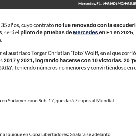
Mercedes, F1.
HAMAD I MOHAMMED
e 35 años, cuyo contrato
no fue renovado con la escuder
s
, será el
piloto de pruebas de
Mercedes
en F1 en 2025
,
.
 el austriaco Torger Christian 'Toto' Wolff, en el que corrió
os
2017 y 2021, logrando hacerse con 10 victorias, 20 'p
eada',
teniendo números no menores y convirtiéndose en 
a en Sudamericano Sub-17, que dará 7 cupos al Mundial
ar a Iquique en Copa Libertadores: Shakira se adelantó