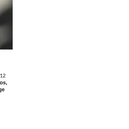
 12
ños,
ge