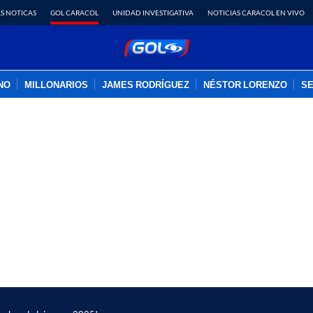
S NOTICAS
GOL CARACOL
UNIDAD INVESTIGATIVA
NOTICIAS CARACOL EN VIVO
INO
MILLONARIOS
JAMES RODRÍGUEZ
NÉSTOR LORENZO
SE
PUBLICIDAD