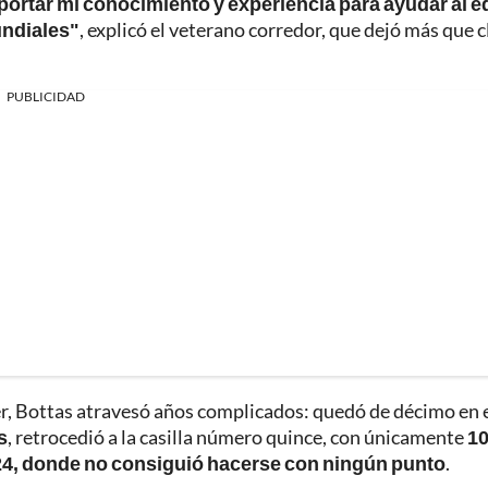
portar mi conocimiento y experiencia para ayudar al 
undiales"
, explicó el veterano corredor, que dejó más que c
PUBLICIDAD
r, Bottas atravesó años complicados: quedó de décimo en 
s
, retrocedió a la casilla número quince, con únicamente
1
4, donde no consiguió hacerse con ningún punto
.