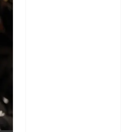
X
Whatsapp