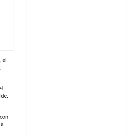
 el
,
el
lde,
 con
de