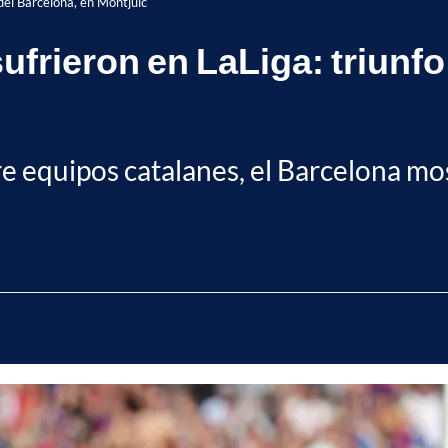
 del Barcelona, en Montjuic
sufrieron en LaLiga: triunfo
e equipos catalanes, el Barcelona mos