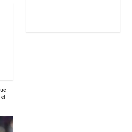
que
 el