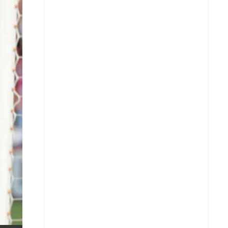
X
Whatsapp