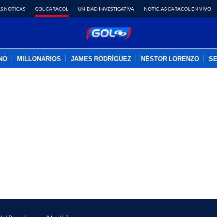
S NOTICAS
GOL CARACOL
UNIDAD INVESTIGATIVA
NOTICIAS CARACOL EN VIVO
INO
MILLONARIOS
JAMES RODRÍGUEZ
NÉSTOR LORENZO
SE
PUBLICIDAD