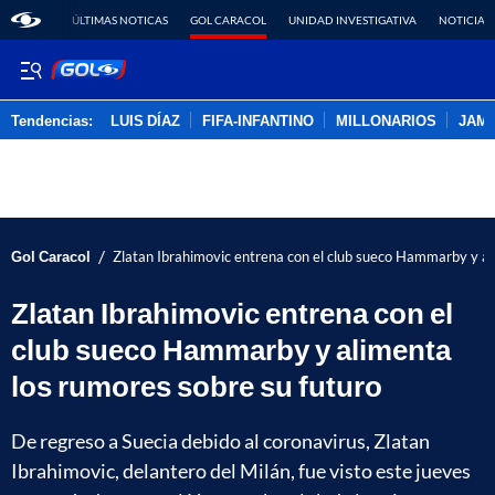
ÚLTIMAS NOTICAS
GOL CARACOL
UNIDAD INVESTIGATIVA
NOTICIAS
Tendencias:
LUIS DÍAZ
FIFA-INFANTINO
MILLONARIOS
JAM
PUBLICIDAD
/
Gol Caracol
Zlatan Ibrahimovic entrena con el club sueco Hammarby y al
Zlatan Ibrahimovic entrena con el
club sueco Hammarby y alimenta
los rumores sobre su futuro
De regreso a Suecia debido al coronavirus, Zlatan
Ibrahimovic, delantero del Milán, fue visto este jueves