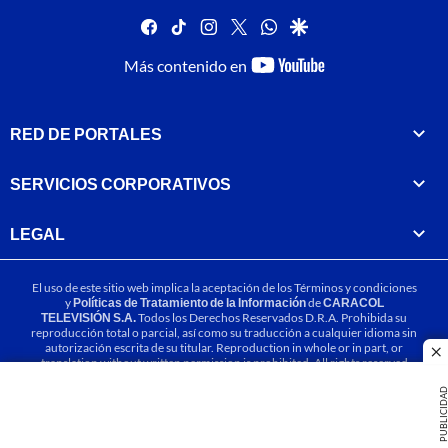
facebook
tiktok
instagram
twitter
whatsapp
google
youtube-
Más contenido en
footer
RED DE PORTALES
SERVICIOS CORPORATIVOS
LEGAL
El uso de este sitio web implica la aceptación de los
Términos y condiciones
y
Políticas de Tratamiento de la Información
de
CARACOL
TELEVISIÓN S.A.
Todos los Derechos Reservados D.R.A. Prohibida su
reproducción total o parcial, así como su traducción a cualquier idioma sin
autorización escrita de su titular. Reproduction in whole or in part, or
cl
translation without written permission is prohibited. All rights reserved
2025.
PUBLICIDA
MIEMBRO DE: