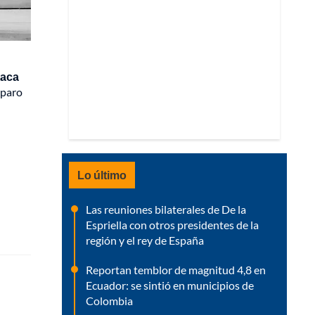
taca
sparo
Lo último
Las reuniones bilaterales de De la
Espriella con otros presidentes de la
región y el rey de España
Reportan temblor de magnitud 4,8 en
Ecuador: se sintió en municipios de
Colombia