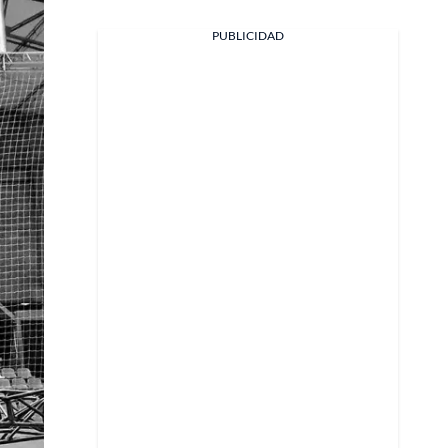
PUBLICIDAD
Facebook
X
Whatsapp
Copiar enlace
Telegram
LinkedIn