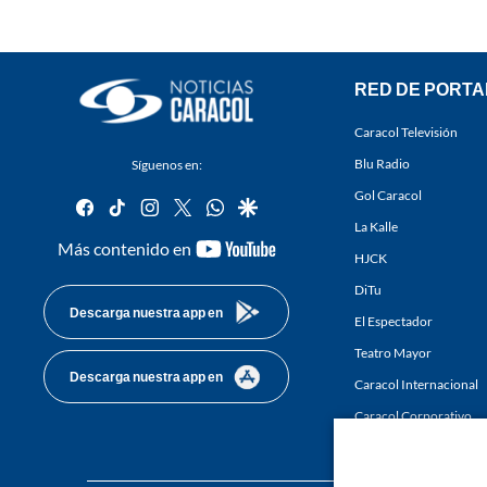
RED DE PORTA
Caracol Televisión
Blu Radio
Síguenos en:
Gol Caracol
facebook
tiktok
instagram
twitter
whatsapp
google
La Kalle
youtube-
Más contenido en
HJCK
footer
DiTu
Descarga nuestra app en
El Espectador
Teatro Mayor
Descarga nuestra app en
Caracol Internacional
Caracol Corporativo
Caracol Next