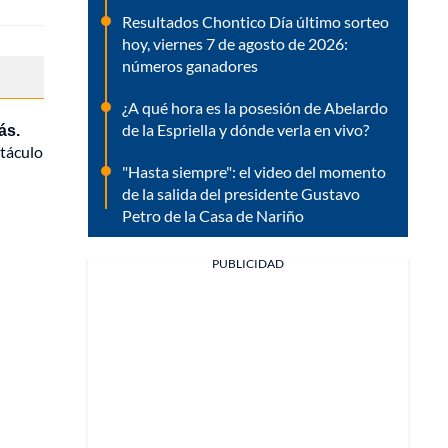
Resultados Chontico Día último sorteo
hoy, viernes 7 de agosto de 2026:
números ganadores
¿A qué hora es la posesión de Abelardo
ás.
de la Espriella y dónde verla en vivo?
ctáculo
"Hasta siempre": el video del momento
de la salida del presidente Gustavo
Petro de la Casa de Nariño
PUBLICIDAD