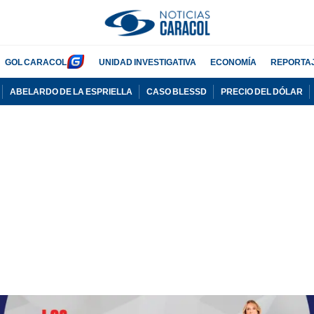
GOL CARACOL
UNIDAD INVESTIGATIVA
ECONOMÍA
REPORTA
ABELARDO DE LA ESPRIELLA
CASO BLESSD
PRECIO DEL DÓLAR
PUBLICIDAD