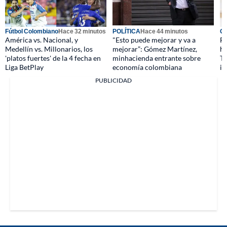
Fútbol Colombiano
Hace 32 minutos
POLÍTICA
Hace 44 minutos
Go
América vs. Nacional, y
"Esto puede mejorar y va a
Fe
Medellín vs. Millonarios, los
mejorar”: Gómez Martínez,
ho
'platos fuertes' de la 4 fecha en
minhacienda entrante sobre
TV
Liga BetPlay
economía colombiana
in
PUBLICIDAD