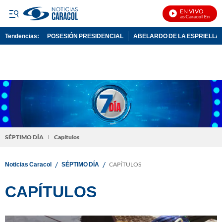
EN VIVO
Noticias Caracol En Vivo
Tendencias:
POSESIÓN PRESIDENCIAL
ABELARDO DE LA ESPRIELLA
PUBLICIDAD
SÉPTIMO DÍA
Capítulos
/
/
Noticias Caracol
SÉPTIMO DÍA
CAPÍTULOS
CAPÍTULOS