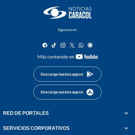
Síguenos en:
facebook
tiktok
instagram
twitter
whatsapp
google
youtube-
Más contenido en
footer
Descarga nuestra app en
Descarga nuestra app en
RED DE PORTALES
SERVICIOS CORPORATIVOS