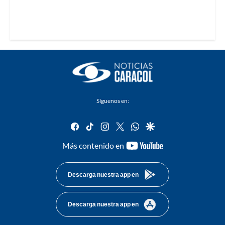
Síguenos en:
facebook
tiktok
instagram
twitter
whatsapp
google
youtube-
Más contenido en
footer
Descarga nuestra app en
Descarga nuestra app en