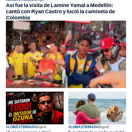
Así fue la visita de Lamine Yamal a Medellín:
cantó con Ryan Castro y lució la camiseta de
Colombia
#LOMÁSTRINADO
Ago 6
#LOMÁSTRINADO
Ago 6
"A mí me quieren callar":
Fue adoptado cuando era bebé