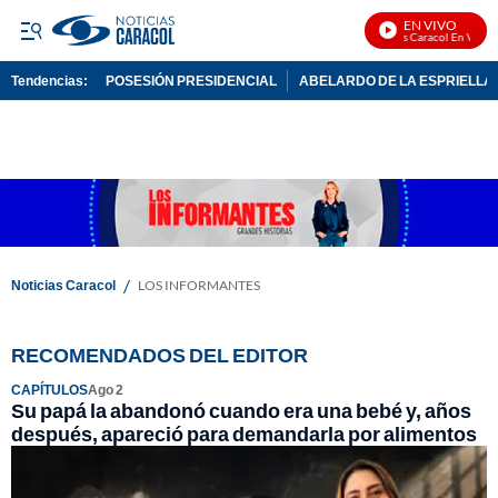
EN VIVO
Noticias Caracol En Vivo
Tendencias:
POSESIÓN PRESIDENCIAL
ABELARDO DE LA ESPRIELLA
PUBLICIDAD
/
Noticias Caracol
LOS INFORMANTES
RECOMENDADOS DEL EDITOR
CAPÍTULOS
Ago 2
Su papá la abandonó cuando era una bebé y, años
después, apareció para demandarla por alimentos