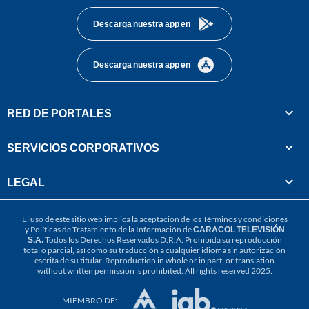
Descarga nuestra app en
Descarga nuestra app en
RED DE PORTALES
SERVICIOS CORPORATIVOS
LEGAL
El uso de este sitio web implica la aceptación de los
Términos y condiciones
y
Políticas de Tratamiento de la Información
de
CARACOL TELEVISIÓN
S.A.
Todos los Derechos Reservados D.R.A. Prohibida su reproducción
total o parcial, así como su traducción a cualquier idioma sin autorización
escrita de su titular. Reproduction in whole or in part, or translation
without written permission is prohibited. All rights reserved 2025.
MIEMBRO DE: