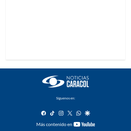
Síguenos en:
facebook
tiktok
instagram
twitter
whatsapp
google
youtube-
Más contenido en
footer