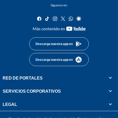
Síguenos en:
facebook
tiktok
instagram
twitter
whatsapp
google
youtube-
Más contenido en
footer
Descarga nuestra app en
Descarga nuestra app en
RED DE PORTALES
SERVICIOS CORPORATIVOS
LEGAL