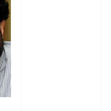
Copy Link URL
Telegram
LinkedIn