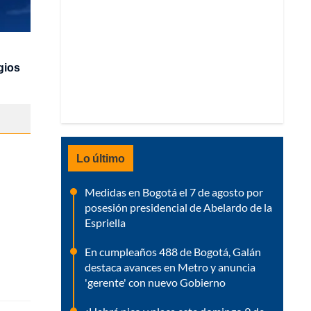
gios
Lo último
Medidas en Bogotá el 7 de agosto por
posesión presidencial de Abelardo de la
Espriella
En cumpleaños 488 de Bogotá, Galán
destaca avances en Metro y anuncia
'gerente' con nuevo Gobierno