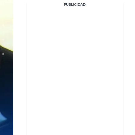
Facebook
PUBLICIDAD
X
Whatsapp
Copiar enlace
Telegram
LinkedIn