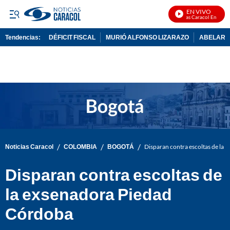
EN VIVO
Noticias Caracol En Vivo
Tendencias:
DÉFICIT FISCAL
MURIÓ ALFONSO LIZARAZO
ABELARDO
PUBLICIDAD
/
/
/
Noticias Caracol
COLOMBIA
BOGOTÁ
Disparan contra escoltas de la
Disparan contra escoltas de
la exsenadora Piedad
Córdoba