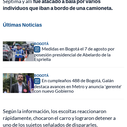
Séptima y allí
fue atacado a bala por varios
individuos que iban a bordo de una camioneta.
Últimas Noticias
BOGOTÁ
Medidas en Bogotá el 7 de agosto por
posesión presidencial de Abelardo de la
Espriella
BOGOTÁ
En cumpleaños 488 de Bogotá, Galán
destaca avances en Metro y anuncia 'gerente'
con nuevo Gobierno
Según la información, los escoltas reaccionaron
rápidamente, chocaron el carro y lograron detener a
uno de los sujetos señalados de dispararles.