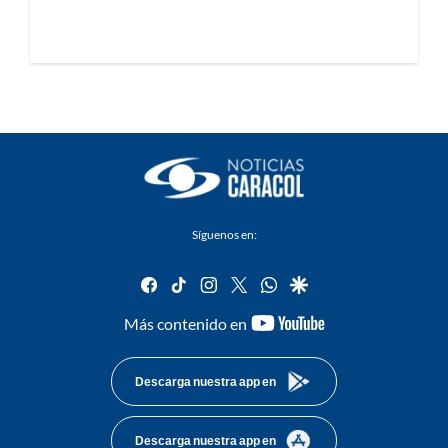
Síguenos en:
facebook
tiktok
instagram
twitter
whatsapp
google
youtube-
Más contenido en
footer
Descarga nuestra app en
Descarga nuestra app en