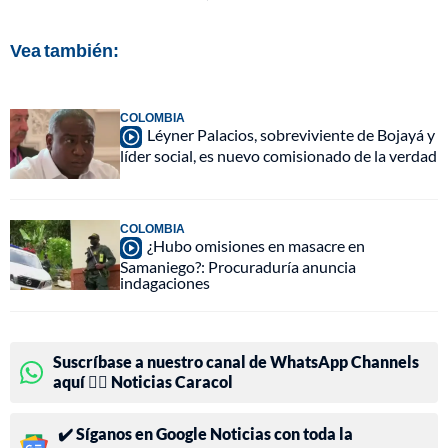
Vea también:
COLOMBIA
Léyner Palacios, sobreviviente de Bojayá y
líder social, es nuevo comisionado de la verdad
COLOMBIA
¿Hubo omisiones en masacre en
Samaniego?: Procuraduría anuncia
indagaciones
Suscríbase a nuestro canal de WhatsApp Channels
aquí 👉🏻 Noticias Caracol
✔️ Síganos en Google Noticias con toda la