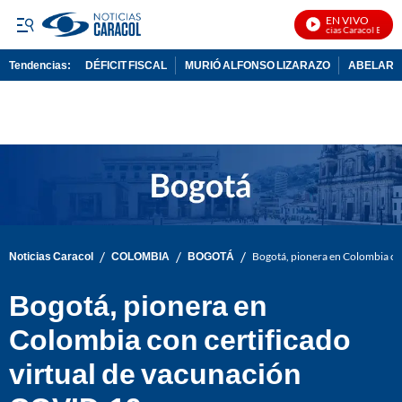
EN VIVO
Noticias Caracol En Vivo
Tendencias:
DÉFICIT FISCAL
MURIÓ ALFONSO LIZARAZO
ABELARDO
PUBLICIDAD
/
/
/
Noticias Caracol
COLOMBIA
BOGOTÁ
Bogotá, pionera en Colombia co
Bogotá, pionera en
Colombia con certificado
virtual de vacunación