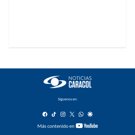
Síguenos en:
facebook
tiktok
instagram
twitter
whatsapp
google
youtube-
Más contenido en
footer