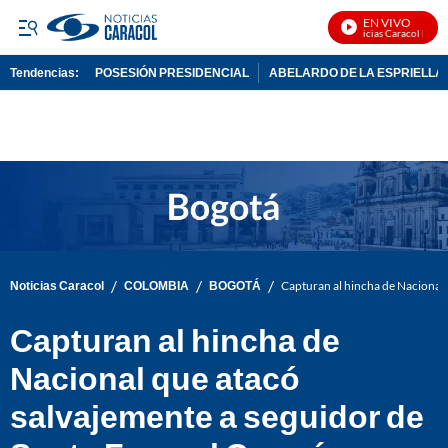
EN VIVO
Noticias Caracol En Viv
Tendencias:
POSESIÓN PRESIDENCIAL
ABELARDO DE LA ESPRIELLA
PUBLICIDAD
/
/
/
Noticias Caracol
COLOMBIA
BOGOTÁ
Capturan al hincha de Nacional 
Capturan al hincha de
Nacional que atacó
salvajemente a seguidor de