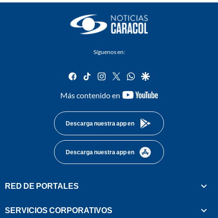
Síguenos en:
facebook
tiktok
instagram
twitter
whatsapp
google
youtube-
Más contenido en
footer
Descarga nuestra app en
Descarga nuestra app en
RED DE PORTALES
SERVICIOS CORPORATIVOS