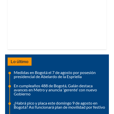
Lo último
Medidas en Bogotá el 7 de agosto por posesión
presidencial de Abelardo de la Espriella
En cumpleaños 488 de Bogotá, Galán destaca
avances en Metro y anuncia 'gerente' con nuevo
Gobierno
¿Habrá pico y placa este domingo 9 de agosto en
Bogotá? Así funcionará plan de movilidad por festivo