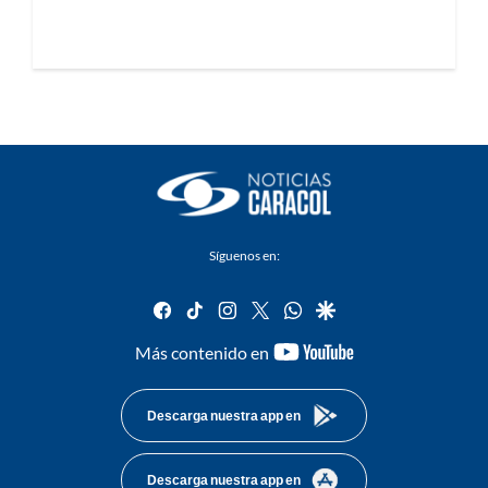
Síguenos en:
facebook
tiktok
instagram
twitter
whatsapp
google
youtube-
Más contenido en
footer
Descarga nuestra app en
Descarga nuestra app en