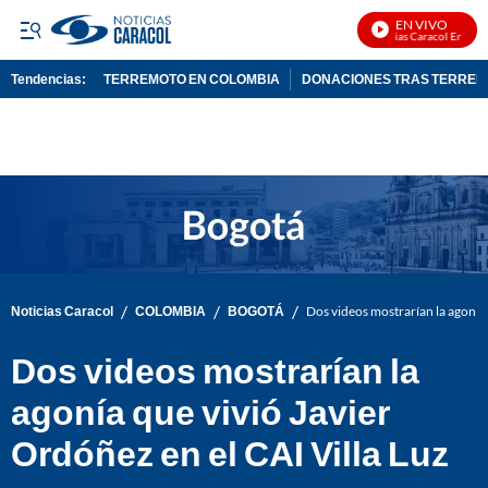
EN VIVO
Noticias Caracol En Vivo
Tendencias:
TERREMOTO EN COLOMBIA
DONACIONES TRAS TERRE
PUBLICIDAD
/
/
/
Noticias Caracol
COLOMBIA
BOGOTÁ
Dos videos mostrarían la agonía 
Dos videos mostrarían la
agonía que vivió Javier
Ordóñez en el CAI Villa Luz