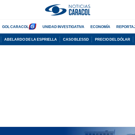
GOL CARACOL
UNIDAD INVESTIGATIVA
ECONOMÍA
REPORTA
ABELARDO DE LA ESPRIELLA
CASO BLESSD
PRECIO DEL DÓLAR
PUBLICIDAD