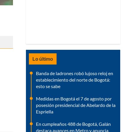
Lo último
Banda de ladrones robó lujoso reloj en
establecimiento del norte de Bogotá:
esto se sabe
Medidas en Bogotá el 7 de agosto por
posesión presidencial de Abelardo de la
Espriella
En cumpleaños 488 de Bogotá, Galán
destaca avances en Metro y anuncia