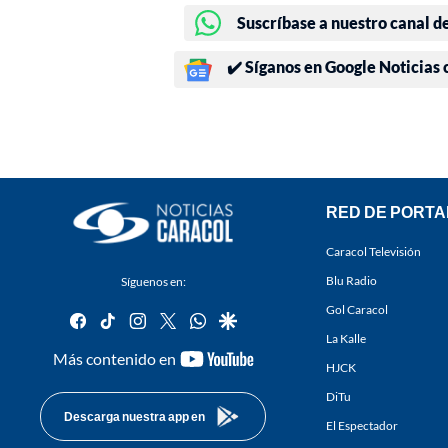
Suscríbase a nuestro canal d
✔️ Síganos en Google Noticias
RED DE PORTA
Caracol Televisión
Blu Radio
Síguenos en:
Gol Caracol
facebook
tiktok
instagram
twitter
whatsapp
google
La Kalle
youtube-
Más contenido en
HJCK
footer
DiTu
Descarga nuestra app en
El Espectador