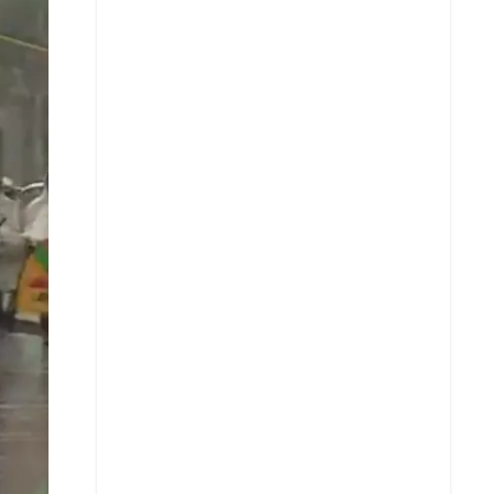
X
Whatsapp
Copiar enlace
Telegram
LinkedIn