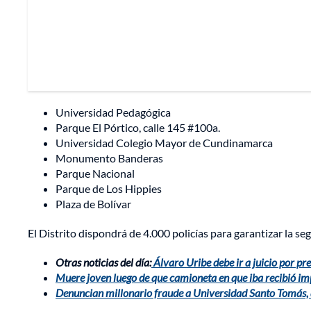
Universidad Pedagógica
Parque El Pórtico, calle 145 #100a.
Universidad Colegio Mayor de Cundinamarca
Monumento Banderas
Parque Nacional
Parque de Los Hippies
Plaza de Bolívar
El Distrito dispondrá de 4.000 policías para garantizar la s
Otras noticias del día:
Álvaro Uribe debe ir a juicio por pr
Muere joven luego de que camioneta en que iba recibió imp
Denuncian millonario fraude a Universidad Santo Tomás, d