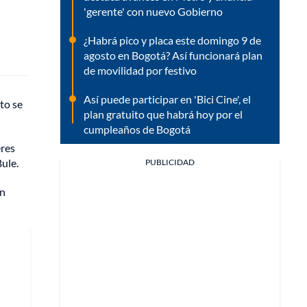
'gerente' con nuevo Gobierno
¿Habrá pico y placa este domingo 9 de
agosto en Bogotá? Así funcionará plan
de movilidad por festivo
Así puede participar en 'Bici Cine', el
to se
plan gratuito que habrá hoy por el
cumpleaños de Bogotá
eres
ule.
PUBLICIDAD
an