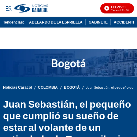
EN VIVO
Noticias Caracol En Vivo
Tendencias:
ABELARDO DE LA ESPRIELLA
GABINETE
ACCIDENTE 
PUBLICIDAD
/
/
/
Noticias Caracol
COLOMBIA
BOGOTÁ
Juan Sebastián, el pequeño que 
Juan Sebastián, el pequeño
que cumplió su sueño de
estar al volante de un