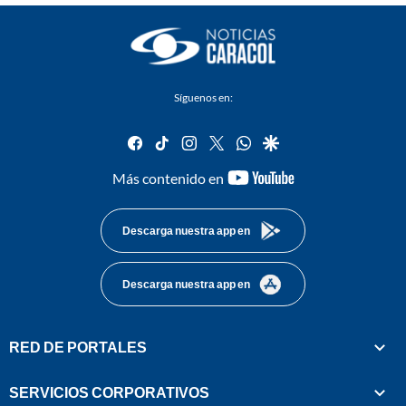
Síguenos en:
facebook
tiktok
instagram
twitter
whatsapp
google
youtube-
Más contenido en
footer
Descarga nuestra app en
Descarga nuestra app en
RED DE PORTALES
SERVICIOS CORPORATIVOS