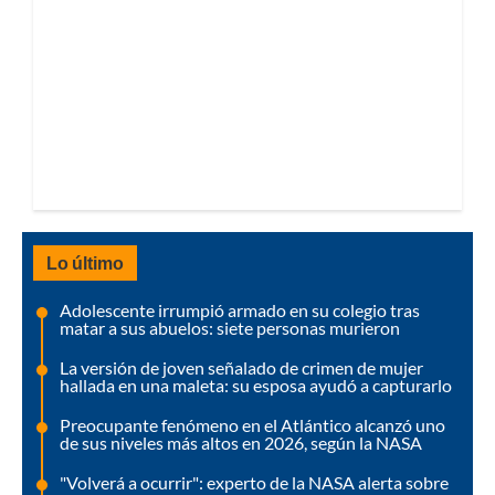
Lo último
Adolescente irrumpió armado en su colegio tras
matar a sus abuelos: siete personas murieron
La versión de joven señalado de crimen de mujer
hallada en una maleta: su esposa ayudó a capturarlo
Preocupante fenómeno en el Atlántico alcanzó uno
de sus niveles más altos en 2026, según la NASA
"Volverá a ocurrir": experto de la NASA alerta sobre