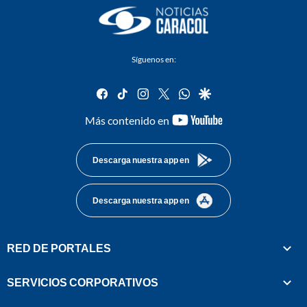
Síguenos en:
facebook
tiktok
instagram
twitter
whatsapp
google
youtube-
Más contenido en
footer
Descarga nuestra app en
Descarga nuestra app en
RED DE PORTALES
SERVICIOS CORPORATIVOS