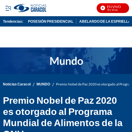
EN VIVO
N
Tendencias:
POSESIÓN PRESIDENCIAL
ABELARDO DE LA ESPRIELLA
PUBLICIDAD
/
/
Noticias Caracol
MUNDO
Premio Nobel de Paz 2020 es otorgado al Progra
Premio Nobel de Paz 2020
es otorgado al Programa
Mundial de Alimentos de la