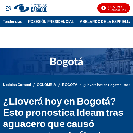
EN VIVO
Noticias Caracol En Vivo
Tendencias:
POSESIÓN PRESIDENCIAL
ABELARDO DE LA ESPRIELLA
PUBLICIDAD
/
/
/
Noticias Caracol
COLOMBIA
BOGOTÁ
¿Lloverá hoy en Bogotá? Esto p
¿Lloverá hoy en Bogotá?
Esto pronostica Ideam tras
aguacero que causó