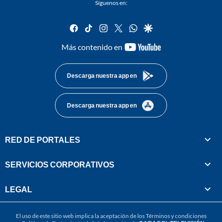
Síguenos en:
facebook
tiktok
instagram
twitter
whatsapp
google
youtube-
Más contenido en
footer
Descarga nuestra app en
Descarga nuestra app en
RED DE PORTALES
SERVICIOS CORPORATIVOS
LEGAL
El uso de este sitio web implica la aceptación de los
Términos y condiciones