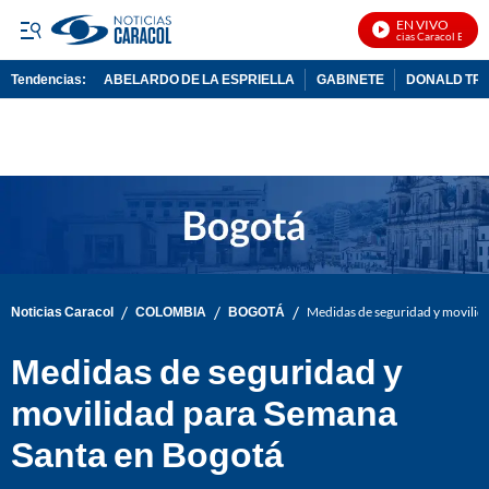
EN VIVO
Noticias Caracol En Vivo
Tendencias:
ABELARDO DE LA ESPRIELLA
GABINETE
DONALD TR
PUBLICIDAD
/
/
/
Noticias Caracol
COLOMBIA
BOGOTÁ
Medidas de seguridad y movilid
Medidas de seguridad y
movilidad para Semana
Santa en Bogotá