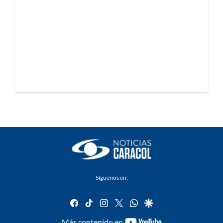
Síguenos en:
facebook
tiktok
instagram
twitter
whatsapp
google
youtube-
Más contenido en