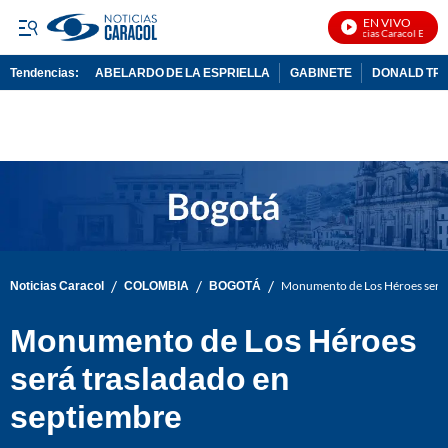
EN VIVO
Noticias Caracol En Vivo
Tendencias:
ABELARDO DE LA ESPRIELLA
GABINETE
DONALD TR
PUBLICIDAD
/
/
/
Noticias Caracol
COLOMBIA
BOGOTÁ
Monumento de Los Héroes será 
Monumento de Los Héroes
será trasladado en
septiembre