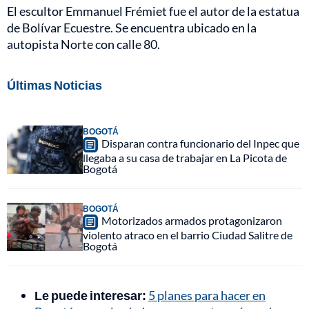
El escultor Emmanuel Frémiet fue el autor de la estatua
de Bolívar Ecuestre. Se encuentra ubicado en la
autopista Norte con calle 80.
Últimas Noticias
BOGOTÁ
Disparan contra funcionario del Inpec que
llegaba a su casa de trabajar en La Picota de
Bogotá
BOGOTÁ
Motorizados armados protagonizaron
violento atraco en el barrio Ciudad Salitre de
Bogotá
Le puede interesar:
5 planes para hacer en