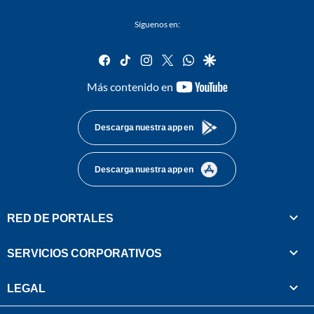
Síguenos en:
facebook
tiktok
instagram
twitter
whatsapp
google
youtube-
Más contenido en
footer
Descarga nuestra app en
Descarga nuestra app en
RED DE PORTALES
SERVICIOS CORPORATIVOS
LEGAL