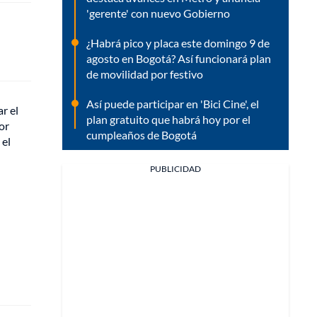
'gerente' con nuevo Gobierno
¿Habrá pico y placa este domingo 9 de
agosto en Bogotá? Así funcionará plan
de movilidad por festivo
Así puede participar en 'Bici Cine', el
r el
plan gratuito que habrá hoy por el
or
cumpleaños de Bogotá
 el
PUBLICIDAD