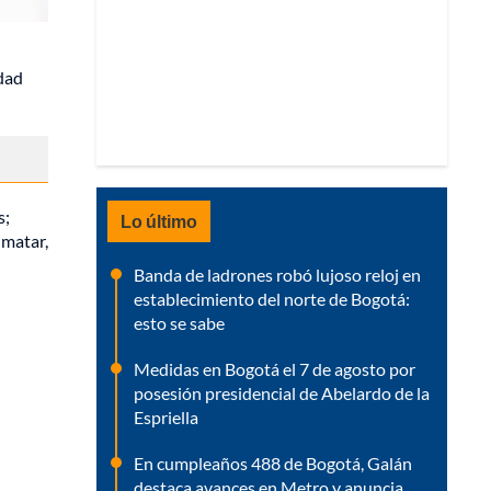
idad
s;
Lo último
 matar,
Banda de ladrones robó lujoso reloj en
establecimiento del norte de Bogotá:
esto se sabe
Medidas en Bogotá el 7 de agosto por
posesión presidencial de Abelardo de la
Espriella
En cumpleaños 488 de Bogotá, Galán
destaca avances en Metro y anuncia