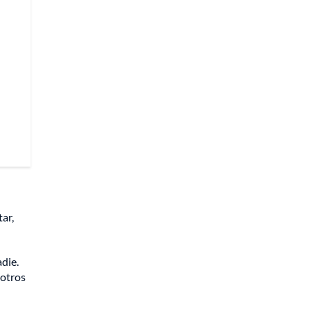
ar,
die.
sotros