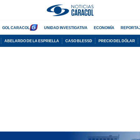
GOL CARACOL
UNIDAD INVESTIGATIVA
ECONOMÍA
REPORTA
ABELARDO DE LA ESPRIELLA
CASO BLESSD
PRECIO DEL DÓLAR
PUBLICIDAD