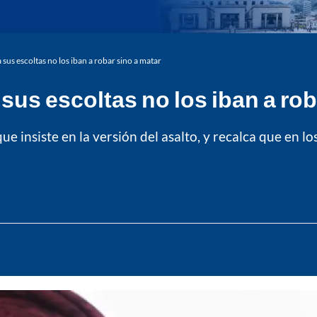
sus escoltas no los iban a robar sino a matar
sus escoltas no los iban a rob
ue insiste en la versión del asalto, y recalca que en lo