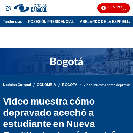
EN VIVO
Noticias 
Tendencias:
POSESIÓN PRESIDENCIAL
ABELARDO DE LA ESPRIELLA
PUBLICIDAD
/
/
/
Noticias Caracol
COLOMBIA
BOGOTÁ
Video muestra cómo depravado ac
Video muestra cómo
depravado acechó a
estudiante en Nueva