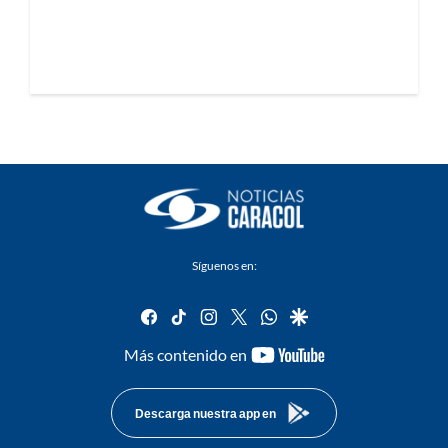
Síguenos en:
facebook
tiktok
instagram
twitter
whatsapp
google
youtube-
Más contenido en
footer
Descarga nuestra app en