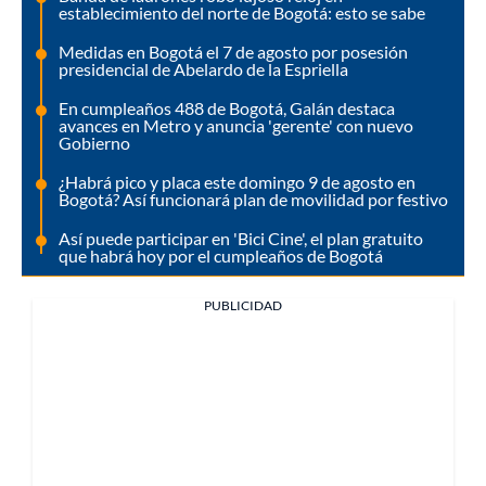
establecimiento del norte de Bogotá: esto se sabe
Medidas en Bogotá el 7 de agosto por posesión
presidencial de Abelardo de la Espriella
En cumpleaños 488 de Bogotá, Galán destaca
avances en Metro y anuncia 'gerente' con nuevo
Gobierno
¿Habrá pico y placa este domingo 9 de agosto en
Bogotá? Así funcionará plan de movilidad por festivo
Así puede participar en 'Bici Cine', el plan gratuito
que habrá hoy por el cumpleaños de Bogotá
PUBLICIDAD