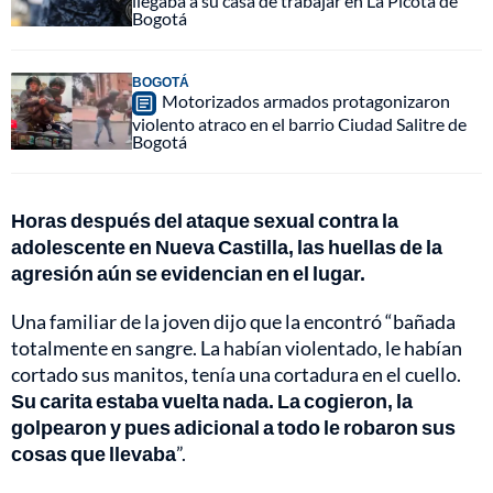
llegaba a su casa de trabajar en La Picota de
Bogotá
BOGOTÁ
Motorizados armados protagonizaron
violento atraco en el barrio Ciudad Salitre de
Bogotá
Horas después del ataque sexual contra la
adolescente en Nueva Castilla, las huellas de la
agresión aún se evidencian en el lugar.
Una familiar de la joven dijo que la encontró “bañada
totalmente en sangre. La habían violentado, le habían
cortado sus manitos, tenía una cortadura en el cuello.
Su carita estaba vuelta nada. La cogieron, la
golpearon y pues adicional a todo le robaron sus
cosas que llevaba
”.