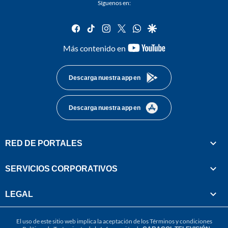
Síguenos en:
facebook
tiktok
instagram
twitter
whatsapp
google
youtube-
Más contenido en
footer
Descarga nuestra app en
Descarga nuestra app en
RED DE PORTALES
SERVICIOS CORPORATIVOS
LEGAL
El uso de este sitio web implica la aceptación de los
Términos y condiciones