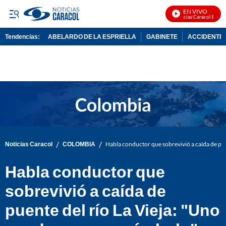
EN VIVO
Noticias Caracol En Vivo
Tendencias:
ABELARDO DE LA ESPRIELLA
GABINETE
ACCIDENTE 
PUBLICIDAD
/
/
Noticias Caracol
COLOMBIA
Habla conductor que sobrevivió a caída de pu
Habla conductor que
sobrevivió a caída de
puente del río La Vieja: "Uno