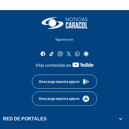
Síguenos en:
facebook
tiktok
instagram
twitter
whatsapp
google
youtube-
Más contenido en
footer
Descarga nuestra app en
Descarga nuestra app en
RED DE PORTALES