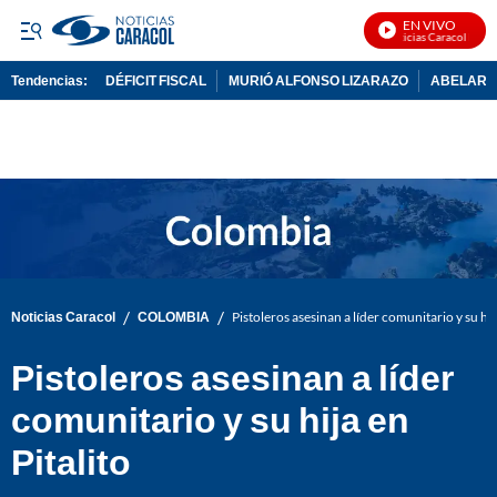
EN VIVO
Noticias Caracol En Viv
Tendencias:
DÉFICIT FISCAL
MURIÓ ALFONSO LIZARAZO
ABELARDO
PUBLICIDAD
/
/
Noticias Caracol
COLOMBIA
Pistoleros asesinan a líder comunitario y su hija
Pistoleros asesinan a líder
comunitario y su hija en
Pitalito