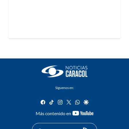
Síguenos en:
facebook
tiktok
instagram
twitter
whatsapp
google
youtube-
Más contenido en
footer