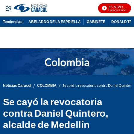
EN VIVO
Noticias Caracol En Vivo
Tendencias:
ABELARDO DE LA ESPRIELLA
GABINETE
DONALD TR
PUBLICIDAD
/
/
Noticias Caracol
COLOMBIA
Se cayó la revocatoria contra Daniel Quintero,
Se cayó la revocatoria
contra Daniel Quintero,
alcalde de Medellín