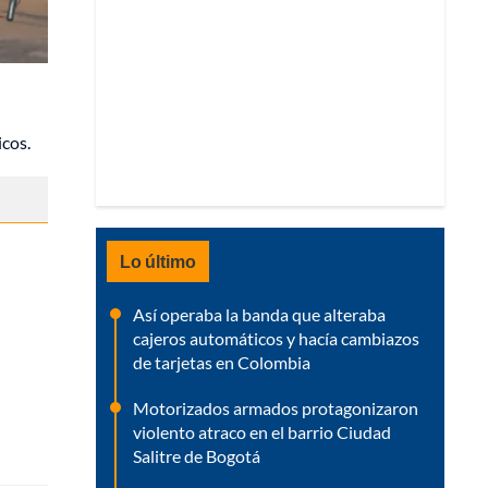
icos.
Lo último
Así operaba la banda que alteraba
cajeros automáticos y hacía cambiazos
de tarjetas en Colombia
Motorizados armados protagonizaron
violento atraco en el barrio Ciudad
Salitre de Bogotá