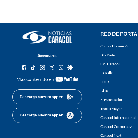
RED DE PORTA
Caracol Televisión
Blu Radio
Síguenos en:
Gol Caracol
facebook
tiktok
instagram
twitter
whatsapp
google
La Kalle
youtube-
Más contenido en
HJCK
footer
DiTu
Descarga nuestra app en
El Espectador
Teatro Mayor
Descarga nuestra app en
Caracol Internacional
Caracol Corporativo
Caracol Next