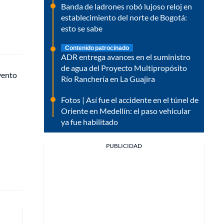
Banda de ladrones robó lujoso reloj en
establecimiento del norte de Bogotá:
esto se sabe
Contenido patrocinado
ADR entrega avances en el suministro
de agua del Proyecto Multipropósito
evento
Río Ranchería en La Guajira
Fotos | Así fue el accidente en el túnel de
Oriente en Medellín: el paso vehicular
ya fue habilitado
PUBLICIDAD