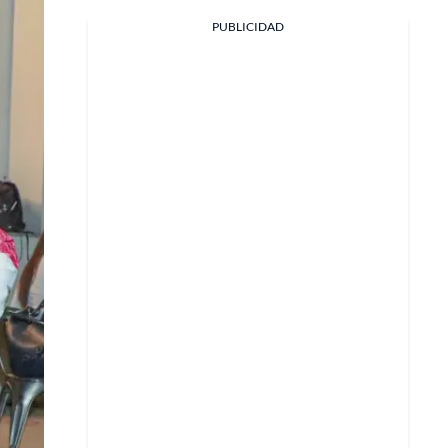
PUBLICIDAD
Facebook
X
Whatsapp
Copiar enlace
Telegram
LinkedIn