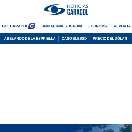
GOL CARACOL
UNIDAD INVESTIGATIVA
ECONOMÍA
REPORTA
ABELARDO DE LA ESPRIELLA
CASO BLESSD
PRECIO DEL DÓLAR
PUBLICIDAD