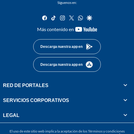
Síguenos en:
facebook
tiktok
instagram
twitter
whatsapp
google
youtube-
Más contenido en
footer
Descarga nuestra app en
Descarga nuestra app en
RED DE PORTALES
SERVICIOS CORPORATIVOS
LEGAL
El uso de este sitio web implica la aceptación de los
Términos y condiciones