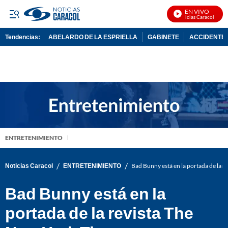
EN VIVO
Noticias Caracol En Viv
Tendencias:
ABELARDO DE LA ESPRIELLA
GABINETE
ACCIDENTE 
PUBLICIDAD
ENTRETENIMIENTO
/
/
Noticias Caracol
ENTRETENIMIENTO
Bad Bunny está en la portada de la 
Bad Bunny está en la
portada de la revista The