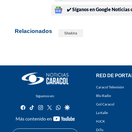
✔️ Síganos en Google Noticias
Relacionados
Shakira
RED DE PORTA
Caracol Televisión
Blu Radio
Síguenos en:
Gol Caracol
facebook
tiktok
instagram
twitter
whatsapp
google
La Kalle
youtube-
Más contenido en
HJCK
footer
DiTu