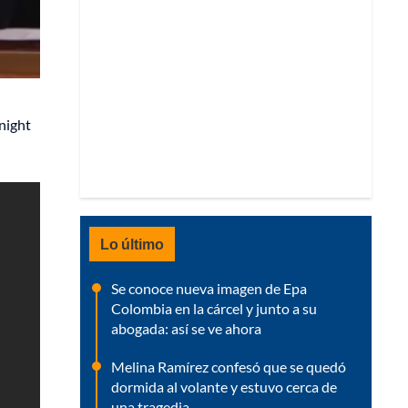
onight
Lo último
Se conoce nueva imagen de Epa
Colombia en la cárcel y junto a su
abogada: así se ve ahora
Melina Ramírez confesó que se quedó
dormida al volante y estuvo cerca de
una tragedia