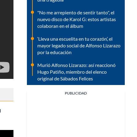
"No me arrepiento de sentir tanto", el
nuevo disco de Karol G: estos artistas
colaboran en el álbum
‘Lleva una escuelita en tu corazón’, el
mayor legado social de Alfonso Lizarazo
por la educación
Murió Alfonso Lizarazo: así reaccionó
Hugo Patiño, miembro del elenco
original de Sábados Felices
PUBLICIDAD
l