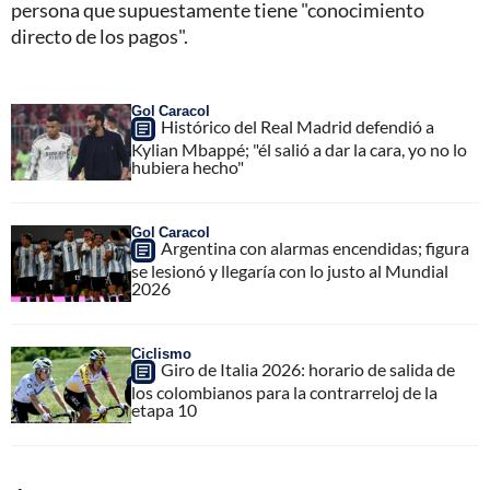
persona que supuestamente tiene "conocimiento
directo de los pagos".
Gol Caracol
Histórico del Real Madrid defendió a
Kylian Mbappé; "él salió a dar la cara, yo no lo
hubiera hecho"
Gol Caracol
Argentina con alarmas encendidas; figura
se lesionó y llegaría con lo justo al Mundial
2026
Ciclismo
Giro de Italia 2026: horario de salida de
los colombianos para la contrarreloj de la
etapa 10