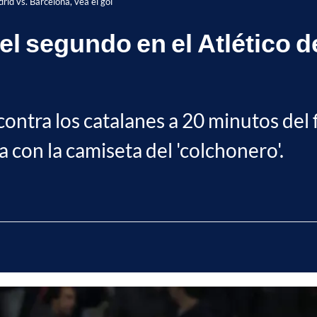
rid vs. Barcelona, vea el gol
l segundo en el Atlético d
ntra los catalanes a 20 minutos del f
a con la camiseta del 'colchonero'.