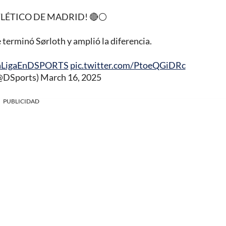
TLÉTICO DE MADRID! 🔴⚪
terminó Sørloth y amplió la diferencia.
aLigaEnDSPORTS
pic.twitter.com/PtoeQGiDRc
@DSports)
March 16, 2025
PUBLICIDAD