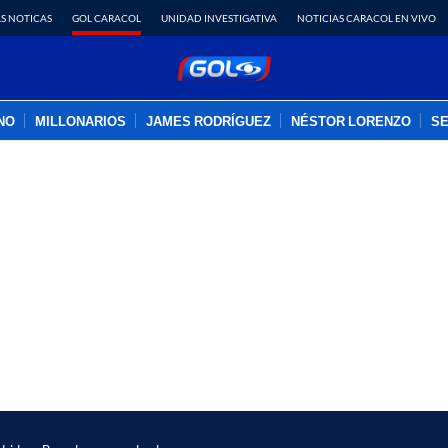
S NOTICAS
GOL CARACOL
UNIDAD INVESTIGATIVA
NOTICIAS CARACOL EN VIVO
INO
MILLONARIOS
JAMES RODRÍGUEZ
NÉSTOR LORENZO
SE
PUBLICIDAD