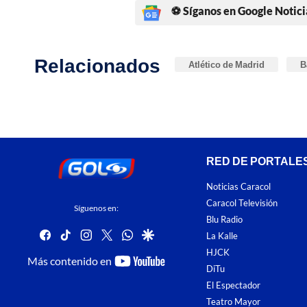
⚽ Síganos en Google Notici
Relacionados
Atlético de Madrid
B
RED DE PORTALE
Noticias Caracol
Caracol Televisión
Síguenos en:
Blu Radio
facebook
tiktok
instagram
twitter
whatsapp
google
La Kalle
HJCK
youtube-
Más contenido en
DiTu
footer
El Espectador
Teatro Mayor