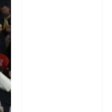
X
Whatsapp