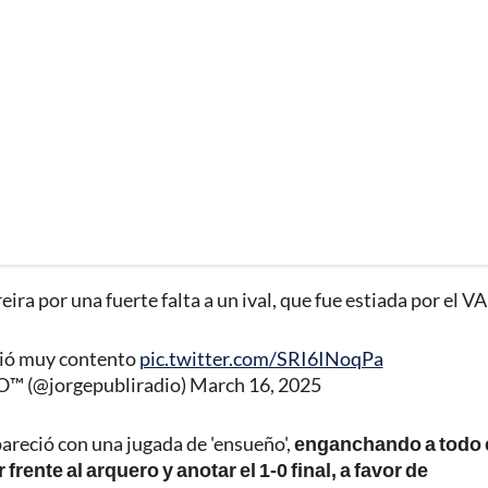
ira por una fuerte falta a un ival, que fue estiada por el V
lió muy contento
pic.twitter.com/SRI6INoqPa
 (@jorgepubliradio)
March 16, 2025
areció con una jugada de 'ensueño',
enganchando a todo 
rente al arquero y anotar el 1-0 final, a favor de