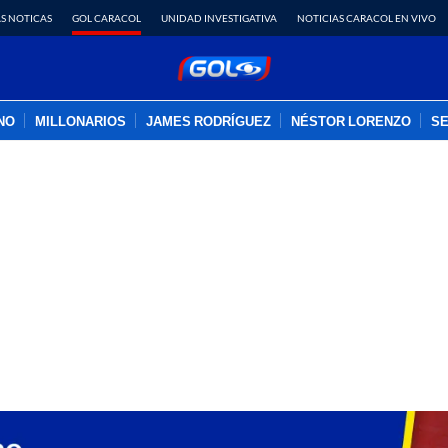
S NOTICAS
GOL CARACOL
UNIDAD INVESTIGATIVA
NOTICIAS CARACOL EN VIVO
INO
MILLONARIOS
JAMES RODRÍGUEZ
NÉSTOR LORENZO
SE
PUBLICIDAD