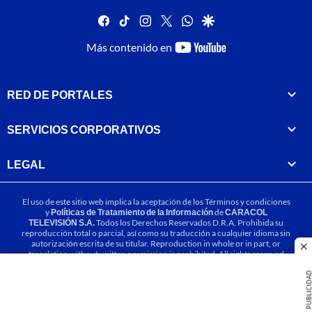
facebook
tiktok
instagram
twitter
whatsapp
google
youtube-
Más contenido en
footer
RED DE PORTALES
SERVICIOS CORPORATIVOS
LEGAL
El uso de este sitio web implica la aceptación de los
Términos y condiciones
y
Políticas de Tratamiento de la Información
de
CARACOL
TELEVISIÓN S.A.
Todos los Derechos Reservados D.R.A. Prohibida su
reproducción total o parcial, así como su traducción a cualquier idioma sin
autorización escrita de su titular. Reproduction in whole or in part, or
cl
translation without written permission is prohibited. All rights reserved
2025.
PUBLICIDA
MIEMBRO DE: