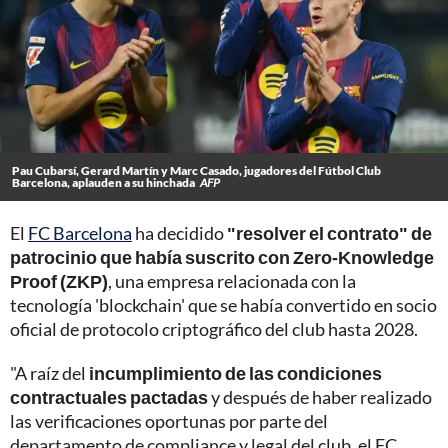
Pau Cubarsí, Gerard Martín y Marc Casado, jugadores del Fútbol Club
Barcelona, aplauden a su hinchada
AFP
El
FC Barcelona
ha decidido
"resolver el contrato" de
patrocinio que había suscrito con Zero-Knowledge
Proof (ZKP)
, una empresa relacionada con la
tecnología 'blockchain' que se había convertido en socio
oficial de protocolo criptográfico del club hasta 2028.
"A raíz del
incumplimiento de las condiciones
contractuales pactadas
y después de haber realizado
las verificaciones oportunas por parte del
departamento de compliance y legal del club, el FC