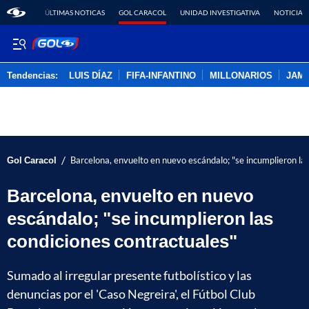
ÚLTIMAS NOTICAS
GOL CARACOL
UNIDAD INVESTIGATIVA
NOTICIAS
Tendencias:
LUIS DÍAZ
FIFA-INFANTINO
MILLONARIOS
JAM
PUBLICIDAD
/
Gol Caracol
Barcelona, envuelto en nuevo escándalo; "se incumplieron la
Barcelona, envuelto en nuevo
escándalo; "se incumplieron las
condiciones contractuales"
Sumado al irregular presente futbolístico y las
denuncias por el 'Caso Negreira', el Fútbol Club